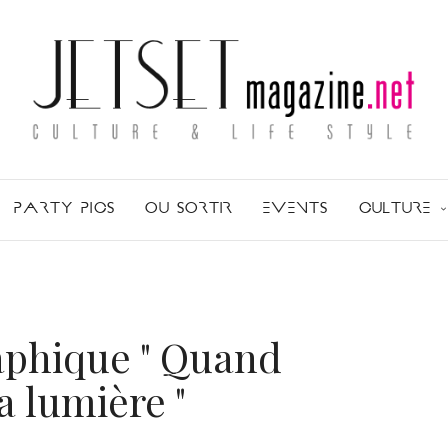
PARTY PICS
OU SORTIR
EVENTS
CULTURE
aphique " Quand
a lumière "